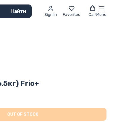
Найти
Sign In
Favorites
Cart
Menu
.5кг) Frio+
OUT OF STOCK