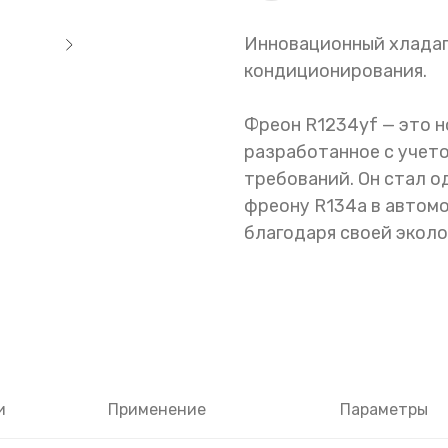
Инновационный хладаг
кондиционирования.
Фреон R1234yf — это н
разработанное с учет
требований. Он стал о
фреону R134a в автом
благодаря своей экол
и
Применение
Параметры