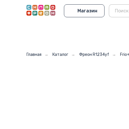
Магазин
Главная
→
Каталог
→
Фреон R1234yf
→
Frio