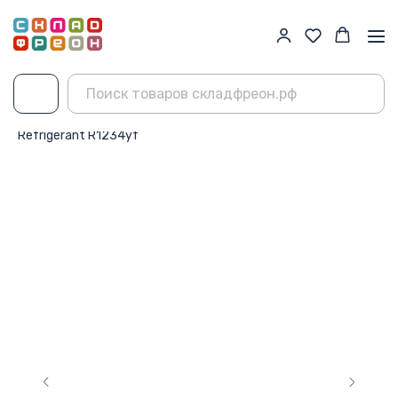
Главная
→
Каталог
→
Фреон R1234yf
→
Refrigerant R1234yf