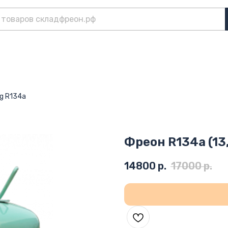
ng R134a
Фреон R134a (13,
14800
р.
17000
р.