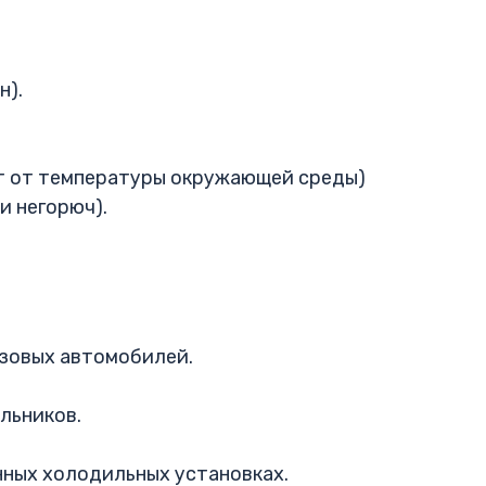
н).
т от температуры окружающей среды)
и негорюч).
узовых автомобилей.
льников.
ных холодильных установках.