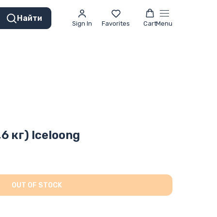
Найти
Sign In
Favorites
Cart
Menu
6 кг) Iceloong
OUT OF STOCK