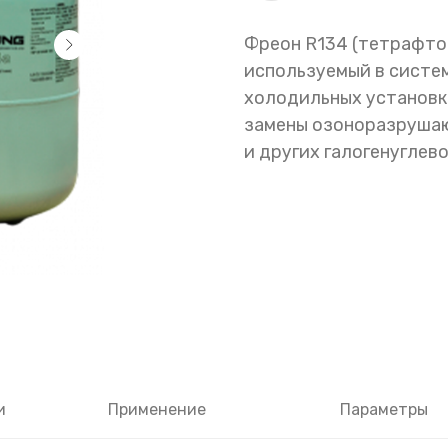
Фреон R134 (тетрафтор
используемый в систе
холодильных установка
замены озоноразрушаю
и других галогенуглев
и
Применение
Параметры