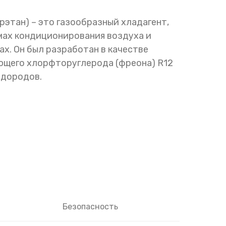
этан) – это газообразный хладагент,
мах кондиционирования воздуха и
х. Он был разработан в качестве
щего хлорфторуглерода (фреона) R12
одородов.
Безопасность