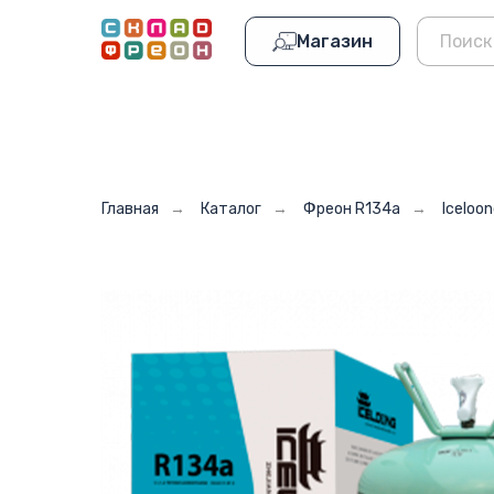
Магазин
Главная
→
Каталог
→
Фреон R134a
→
Iceloo