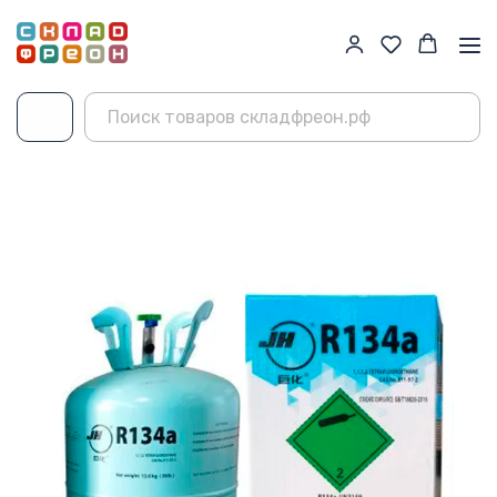
Главная
→
Каталог
→
Фреон R134a
→
JH R134a