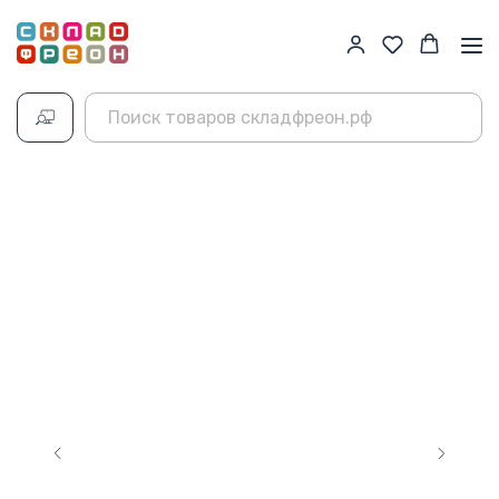
Главная
→
Каталог
→
Фреон R134a
→
Sanmei R134a