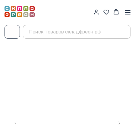
Главная
→
Каталог
→
Фреон R407c
→
JH R407c