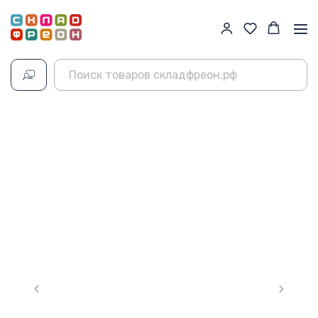
Главная
→
Каталог
→
Фреон R507
→
Frio+ R507