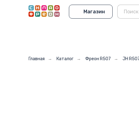
Магазин
Главная
→
Каталог
→
Фреон R507
→
JH R50