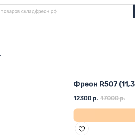
7
Фреон R507 (11,3
12300
р.
17000
р.