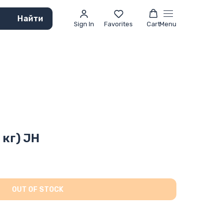
Найти
Sign In
Favorites
Cart
Menu
 кг) JH
OUT OF STOCK