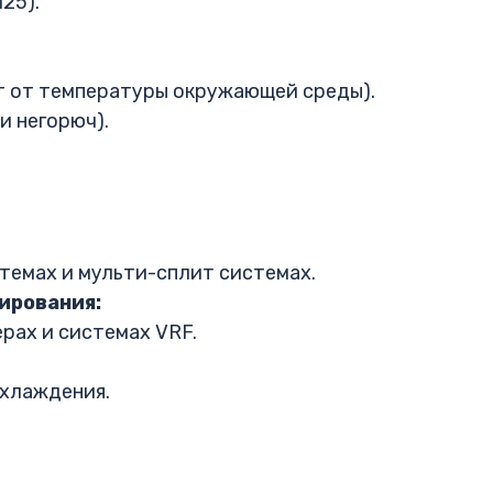
25).
т от температуры окружающей среды).
и негорюч).
темах и мульти-сплит системах.
ирования:
рах и системах VRF.
охлаждения.